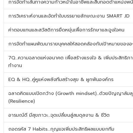
การจัดทำเส้นทางความก้าวหน้าในอาชีพและสืบทอดตำแหน่งพน
การวิเคราะห์งานและจัดทำใบบรรยายลักษณะงาน SMART JD
ค่าตอบแทนและสวัสดิการยืดหยุ่นเพื่อการรักษาและจูงใจคน
การจัดทำแผนพัฒนารายบุคคลให้สอดคล้องกับเป้าหมายของอ
7Q…ความฉลาดแห่งอนาคต เพื่อสร้างแรงใจ & เพิ่มประสิทธิภ
ทำงาน
EQ & HQ…คู่หูแห่งพลังทีมสร้างสุข & ผูกพันองค์กร
ฉลาดคิดแบบเปิดกว้าง (Growth mindset)...ด้วยปัญญาล้มล
(Resilience)
อารมณ์ดี มีสุขภาวะ...จุดเปลี่ยนสู่สมดุลงาน & ชีวิต
ถอดรหัส 7 Habits...กุญแจเพิ่มประสิทธิผลแบบยกทีม