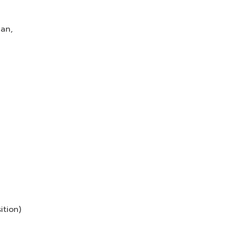
man,
ition)