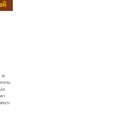
 จะ
นักงาน
น่ง
รหา
เหมาะ