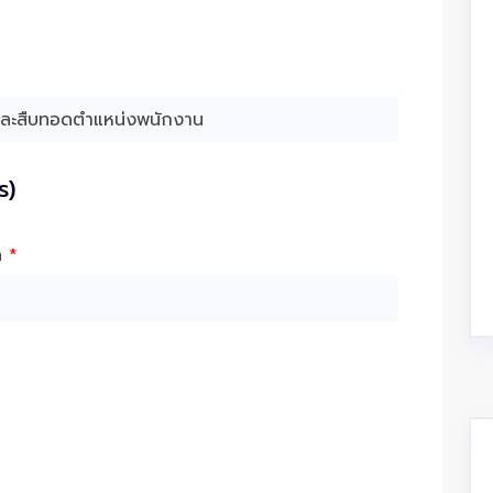
ร)
ัด
*