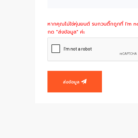
หากคุณไม่ใช่หุ่นยนต์ รบกวนติ๊กถูกที่ I'm 
กด "ส่งข้อมูล" ค่ะ
ส่งข้อมูล