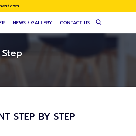
best.com
ER
NEWS / GALLERY
CONTACT US
 Step
NT STEP BY STEP