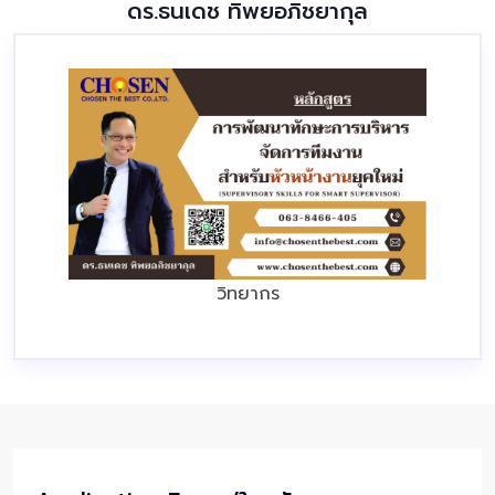
ดร.ธนเดช ทิพยอภิชยากุล
วิทยากร