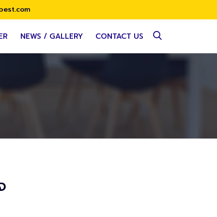
best.com
ER
NEWS / GALLERY
CONTACT US
จ