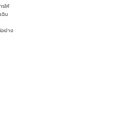
กรให้
เฉิน
้อย่าง