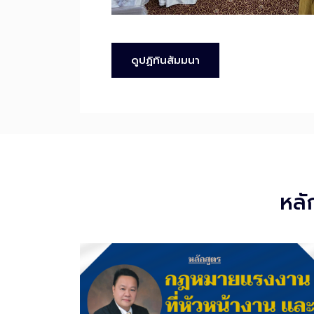
ดูปฏิทินสัมมนา
หลั