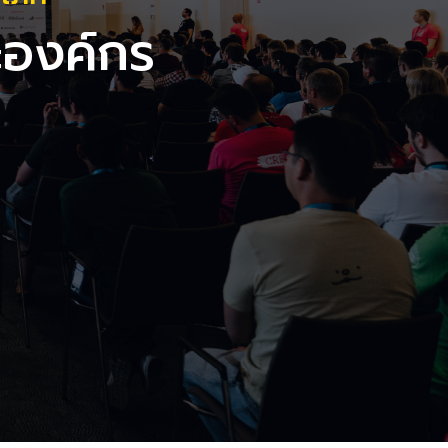
ละองค์กร