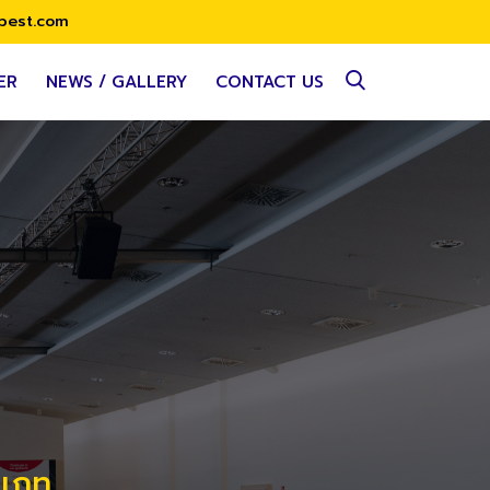
best.com
ER
NEWS / GALLERY
CONTACT US
ะเภท