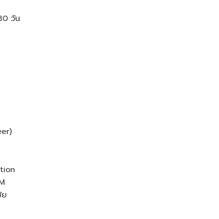
30 วัน
er)
tion
dM
มัย