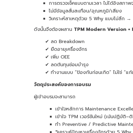
การตรวจเช็คแบบตามเวลา ไม่ได้อิงสภาพจร
ไม่มีข้อมูลสั่นสะเทือน/อุณหภูมิ/เสียง
วิเคราะห์สาเหตุด้วย 5 Why แบบไม่ลึก → 
ดังนั้นจึงต้องผสาน
TPM Modern Version + 
✔ ลด Breakdown
✔ ยืดอายุเครื่องจักร
✔ เพิ่ม OEE
✔ ลดต้นทุนซ่อมบำรุง
✔ ทำงานแบบ “ป้องกันก่อนเกิด” ไม่ใช่ “แก้เม
วัตถุประสงค์ของการอบรม
ผู้เข้าอบรมจะสามารถ
เข้าใจหลักการ Maintenance Excell
เข้าใจ TPM เวอร์ชันใหม่ (เน้นปฏิบัติ–ดิ
ทำ Preventive / Predictive Mainten
วิเคราะห์ปัญหาเครื่องจักรด้วย 5 Wh