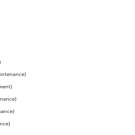
ๆ
aintenance)
ement)
enance)
nance)
ance)