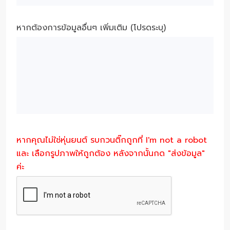
หากต้องการข้อมูลอื่นๆ เพิ่มเติม (โปรดระบุ)
หากคุณไม่ใช่หุ่นยนต์ รบกวนติ๊กถูกที่ I'm not a robot
และ เลือกรูปภาพให้ถูกต้อง หลังจากนั้นกด "ส่งข้อมูล"
ค่ะ