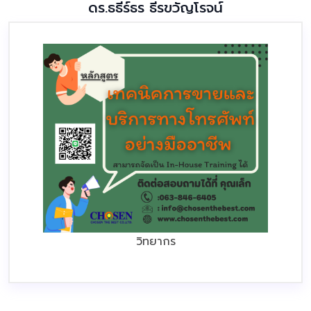
ดร.ธธีร์ธร ธีรขวัญโรจน์
วิทยากร