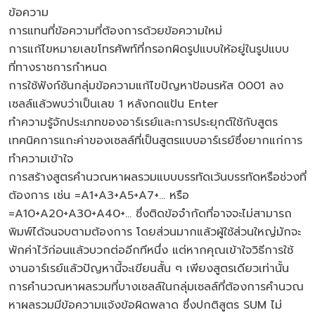
ข้อความ
การแทนที่ข้อความที่ต้องการด้วยข้อความใหม่
การแก้ไขหมายเลขโทรศัพท์ที่กรอกผิดรูปแบบให้อยู่ในรูปแบบ
ที่ทางราชการกำหนด
การใช้ฟังก์ชันกลุ่มข้อความแก้ไขปัญหาป้อนรหัส 0001 ลง
เซลล์แล้วพบว่าเป็นเลข 1 หลังกดแป้น Enter
ทำความรู้จักประเภทของอาร์เรย์และการประยุกต์ใช้กับสูตร
เทคนิคการแกะค่าของเซลล์ที่เป็นสูตรแบบอาร์เรย์ซึ่งยากแก่การ
ทำความเข้าใจ
การสร้างสูตรคำนวณหาผลรวมแบบบรรทัดเว้นบรรทัดหรือช่วงที่
ต้องการ เช่น =A1+A3+A5+A7+… หรือ
=A10+A20+A30+A40+… ซึ่งติดข้อจำกัดที่อาจจะไม่สามารถ
พิมพ์ได้จนจบตามต้องการ โดยส่วนมากแล้วผู้ใช้ส่วนใหญ่มักจะ
พักค่าไว้ก่อนแล้วบวกต่ออีกทีหนึ่ง แต่หากคุณเข้าใจวิธีการใช้
งานอาร์เรย์แล้วปัญหานี้จะเขียนสั้น ๆ เพียงสูตรเดียวเท่านั้น
การคำนวณหาผลรวมที่บางเซลล์ในกลุ่มเซลล์ที่ต้องการคำนวณ
หาผลรวมมีข้อความแจ้งข้อผิดพลาด ซึ่งปกติสูตร SUM ไม่