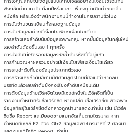
การใช้คุณลักษณะจัดรูปแบบให้กับเซลล์อย่างมีเงื่อนไขร่วมกับ
ฟังก์ชันคำนวณวันเดือนปีหรือเวลา เพื่อระบุว่าเกินกำหนดคืน
หนังสือ หรือแจ้งว่าพนักงานคนนี้ทำงานไม่ครบตามชั่วโมง
การนับจำนวนระเบียนทั้งหมดฐานข้อมูล
การนับข้อมูลอย่างมีเงื่อนไขเพียงเงื่อนไขเดียว
การสร้างเลขลำดับนับข้อมูลเฉพาะกลุ่ม หากขึ้นข้อมูลในกลุ่มใหม่
เลขลำดับต้องขึ้นเลข 1 ทุกครั้ง
การบังคับไม่ให้กรอกข้อมูลรหัสซ้ำกับรหัสที่มีอยู่แล้ว
การคำนวณหาผลรวมอย่างมีเงื่อนไขเพียงเงื่อนไขเดียว
การระบุลำดับที่ของข้อมูลประเภทตัวเลข
การสร้างเลขลำดับอัตโนมัติด้วยสูตรโดยมีข้อแม้ว่าหากลบ
บรรทัดแล้วเลขลำดับยังคงเรียงลำดับเหมือนเดิม
การดึงข้อมูลข้ามเวิร์คชีตโดยมีเซลล์หนึ่งในเวิร์คชีตที่เป็น
รายงานทำหน้าที่รับชื่อเวิร์คชีต หากเปลี่ยนชื่อเวิร์คชีตแล้วเฉพาะ
ข้อมูลที่อยู่ในเวิร์คชีตดังกล่าวถูกนำมาแสดงเท่านั้น เช่น มีเวิร์ค
ชีตชื่อ Report และมียอดขายแยกจัดเก็บตามไตรมาส หาก
กำหนดที่เซลล์ E2 ด้วย Qtr2 ข้อมูลเฉพาะไตรมาสที่ 2 ต้องมา
แสดงบนเวิร์คชีต Report เท่านั้น