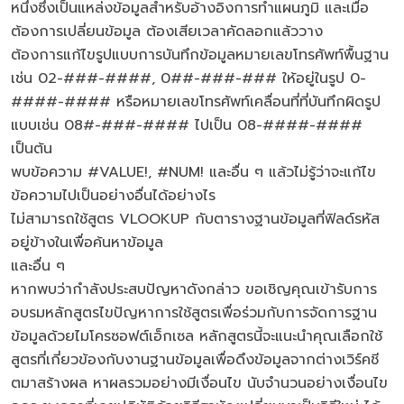
หนึ่งซึ่งเป็นแหล่งข้อมูลสำหรับอ้างอิงการทำแผนภูมิ และเมื่อ
ต้องการเปลี่ยนข้อมูล ต้องเสียเวลาคัดลอกแล้ววาง
ต้องการแก้ไขรูปแบบการบันทึกข้อมูลหมายเลขโทรศัพท์พื้นฐาน
เช่น 02-###-####, 0##-###-### ให้อยู่ในรูป 0-
####-#### หรือหมายเลขโทรศัพท์เคลื่อนที่ที่บันทึกผิดรูป
แบบเช่น 08#-###-#### ไปเป็น 08-####-####
เป็นต้น
พบข้อความ #VALUE!, #NUM! และอื่น ๆ แล้วไม่รู้ว่าจะแก้ไข
ข้อความไปเป็นอย่างอื่นได้อย่างไร
ไม่สามารถใช้สูตร VLOOKUP กับตารางฐานข้อมูลที่ฟิลด์รหัส
อยู่ข้างในเพื่อค้นหาข้อมูล
และอื่น ๆ
หากพบว่ากำลังประสบปัญหาดังกล่าว ขอเชิญคุณเข้ารับการ
อบรมหลักสูตรไขปัญหาการใช้สูตรเพื่อร่วมกับการจัดการฐาน
ข้อมูลด้วยไมโครซอฟต์เอ็กเซล หลักสูตรนี้จะแนะนำคุณเลือกใช้
สูตรที่เกี่ยวข้องกับงานฐานข้อมูลเพื่อดึงข้อมูลจากต่างเวิร์คชี
ตมาสร้างผล หาผลรวมอย่างมีเงื่อนไข นับจำนวนอย่างเงื่อนไข