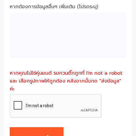
หากต้องการข้อมูลอื่นๆ เพิ่มเติม (โปรดระบุ)
หากคุณไม่ใช่หุ่นยนต์ รบกวนติ๊กถูกที่ I'm not a robot
และ เลือกรูปภาพให้ถูกต้อง หลังจากนั้นกด "ส่งข้อมูล"
ค่ะ