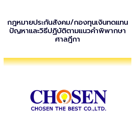
กฎหมายประกันสังคม/กองทุนเงินทดแทน
ปัญหาและวิธีปฏิบัติตามแนวคำพิพากษา
ศาลฎีกา