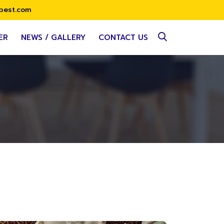
best.com
ER
NEWS / GALLERY
CONTACT US